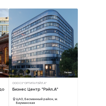
ама
Реклама
ООО СЗ "ОРТИГА РЭЙЛ.А"
до
Бизнес Центр "Рэйл.А"
ЦАО, Басманный район, м.
Бауманская