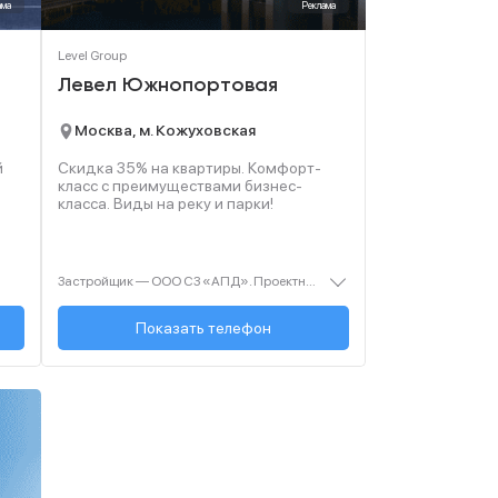
ама
Реклама
Level Group
Левел Южнопортовая
Москва, м. Кожуховская
й
Скидка 35% на квартиры. Комфорт-
класс с преимуществами бизнес-
класса. Виды на реку и парки!
Застройщик — ООО СЗ «АПД». Проектная декларация — наш.дом.рф. Акция до 28.02.2026. Не оферта. Подробности — Level.ru
+7 (495) 236-91-...
Показать телефон