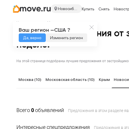
Новосибирская область
Купить
Снять
Новост
Недвижимость на Move.ru
Ваш регион —
США ?
Лучшие предложения от 
Да, верно
Изменить регион
неделе!
Москва
(10)
Московская область
(10)
Крым
Новоси
Всего
0
объявлений
Предложения в этом разделе я
Интересные спецпредложения
Предложения в эт