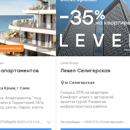
ение месяца
Реклама
Рекл
ки»
Level Group
 апартаментов
Левел Селигерская
м. Селигерская
а Крым, г. Саки
Скидка 35% на квартиры.
Комфорт‑класс с авторской
оря. Апартаменты "под
архитектурой. Развитая
 млн р.Территория 14Га:
инфраструктура района.
д.центр, парки, корты.
РЕКЛАМА. ЗАСТРОЙЩИК ООО «СЗ «САКИ». ИНН 9102283467. ПРОЕКТНАЯ ДЕКЛАРАЦИЯ НА САЙТЕ НАШ.ДОМ.РФ.ОЦЕНИВАЙТЕ СВОИ ФИНАНСОВЫЕ ВОЗМОЖНОСТИ И РИСКИ. «РАССРОЧКА В ТЕМПЕ ОТПУСКА»: РАССРОЧКА ОТ ЗАСТРОЙЩИКА НА СРОК 18 МЕСЯЦЕВ, ПРИ ПВ 25%, 75% ОПЛАЧИВАЕТСЯ ЕЖЕКВАРТАЛЬНЫМИ ПЛАТЕЖАМИ. СРОК АКЦИИ С 27.04.2026 ДО 30.06.2026. ПОДРОБНЕЕ НА САЙТЕ TEMPO-RESORT.COM
Застройщик — ООО СЗ «Селигерский». Проектная декларация — наш.дом.рф. Акция до 28.02.26. Не оферта. Подробности — Level.ru