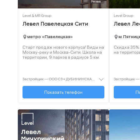
Реклама
Level & MR Group
Level Group
Левел Павелецкая Сити
Левел Ле
метро «Павелецкая»
м. Пятни
Старт продаж нового корпуса! Виды на
Скидка 35%.
Москву-реку и Москва-Сити. Школа на
на территор
территории, 9 парков в радиусе 5 км.
Застройщик — ООО СЗ «ДУБИНИНСКАЯ 59». Проектная декларация — наш.дом.рф. Акция до 31.10.2025. Не оферта. Подробности — level.ru
+7 (495) 127-65-...
Показать телефон
+7
П