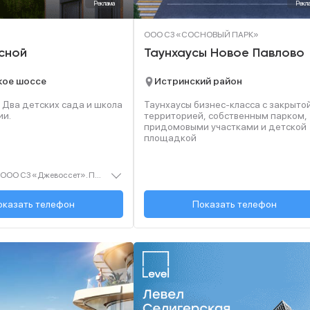
Реклама
Рекл
ООО СЗ «СОСНОВЫЙ ПАРК»
сной
Таунхаусы Новое Павлово
цкое шоссе
Истринский район
 Два детских сада и школа
Таунхаусы бизнес-класса с закрыто
ии.
территорией, собственным парком,
придомовыми участками и детской
площадкой
Застройщик — ООО СЗ «Джевоссет». Проектная декларация — наш.дом.рф. Акция до 28.02.2026. Не оферта. Подробности — Level.ru
 (495) 461-27-...
оказать телефон
+7 (495) 134-64-...
Показать телефон