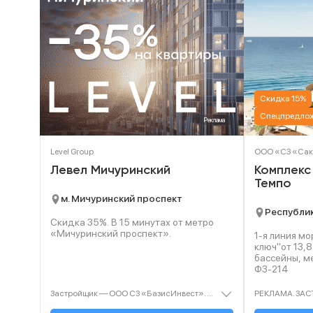
Скидка 15%
Спецпредлож
Реклама
Level Group
ООО «СЗ «Са
Левел Мичуринский
Комплекс
Темпо
м. Мичуринский проспект
Республик
Скидка 35%. В
15
минутах от метро
«Мичуринский проспект».
1-я линия м
ключ"от 13,8
бассейны, ме
ФЗ-214
Застройщик — ООО СЗ «БазисИнвест». Проектная декларация — наш.дом.рф. Акция до 31.08.2026. Не оферта. Подробности — level.ru