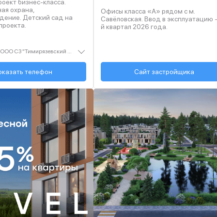
оект бизнес-класса.
ная охрана,
Офисы класса «А» рядом с м.
тский сад на
Савёловская. Ввод в эксплуатацию -
проекта.
й квартал
2026
года.
Застройщик — ООО СЗ "Тимирязевский парк". Проектная декларация — наш.дом.рф. Акция до 31.08.2026. Не оферта. Подробности — level.ru
 (495) 137-47-...
оказать телефон
Сайт застройщика