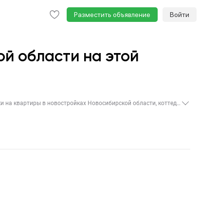
Разместить объявление
Войти
й области на этой
На этой странице подобраны лучшие предложения от застройщиков Новосибирской области на этой неделе. В списке имеются все акции и скидки на квартиры в новостройках Новосибирской области, коттеджи, апартаменты и таунхаусы. Рекомендуем обратить внимание на специальные оранжевые триггеры, которые подчеркивают основные преимущества новостройки, например праздничные или сезонные акции, подарки, выгодную локацию. Если у вас возникли сложности при поиске объекта, звоните или закажите звонок, и мы совершенно бесплатно проконсультируем вас по выбору жилого комплекса.