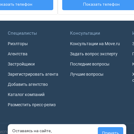
 (931) 009-09-...
оказать телефон
+7 (495) 127-68-...
Показать телефон
Специалисты
Консультации
Риэлторы
Консультации на Move.ru
Агентства
Задать вопрос эксперту
Застройщики
Последние вопросы
Зарегистрировать агента
Лучшие вопросы
Добавить агентство
Каталог компаний
Разместить пресс-релиз
Оставаясь на сайте,
использовании материалов с сайта в интернете активная
Принять