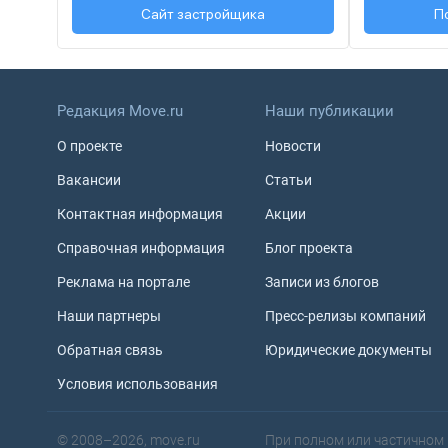
Сайт застройщика
+7
П
Редакция Move.ru
Наши публикации
О проекте
Новости
Вакансии
Статьи
Контактная информация
Акции
Справочная информация
Блог проекта
Реклама на портале
Записи из блогов
Наши партнеры
Пресс-релизы компаний
Обратная связь
Юридические документы
Условия использования
© 2008–2026, move.ru
При полном или частичном 