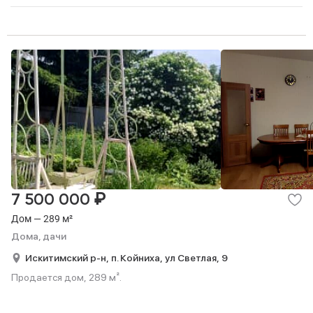
₽
7 500 000
Дом — 289 м²
Дома, дачи
Искитимский р-н,
п. Койниха,
ул Светлая,
9
Продается дом, 289 м².