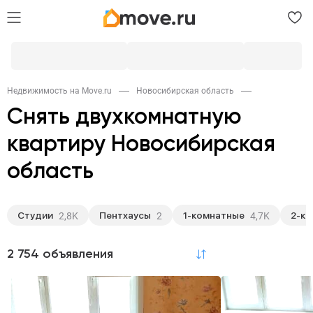
Недвижимость на Move.ru
Новосибирская область
Снять двухкомнатную
квартиру Новосибирская
область
Студии
Пентхаусы
1-комнатные
2-к
2,8K
2
4,7K
2 754 объявления
по релевантности