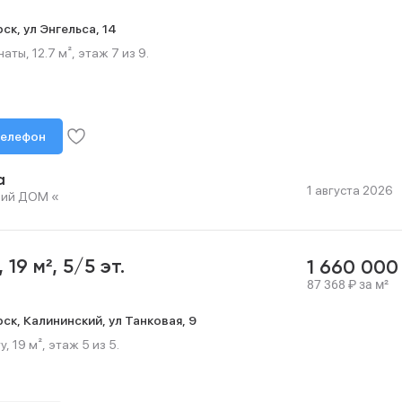
рск,
ул Энгельса,
14
ты, 12.7 м², этаж 7 из 9.
телефон
а
1 августа 2026
ший ДОМ «
,
19 м²,
5/5 эт.
1 660 00
87 368
₽
за м²
рск,
Калининский,
ул Танковая,
9
, 19 м², этаж 5 из 5.