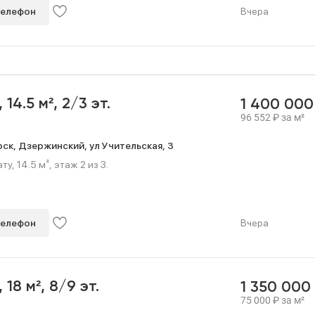
телефон
Вчера
,
14.5 м²,
2/3 эт.
1 400 00
96 552
₽
за м²
рск,
Дзержинский,
ул Учительская,
3
, 14.5 м², этаж 2 из 3.
телефон
Вчера
,
18 м²,
8/9 эт.
1 350 000
75 000
₽
за м²