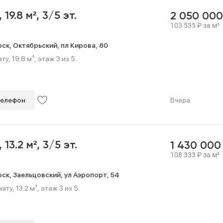
,
19.8 м²,
3/5 эт.
2 050 00
103 535
₽
за м²
рск,
Октябрьский,
пл Кирова,
80
, 19.8 м², этаж 3 из 5.
телефон
Вчера
,
13.2 м²,
3/5 эт.
1 430 00
108 333
₽
за м²
рск,
Заельцовский,
ул Аэропорт,
54
у, 13.2 м², этаж 3 из 5.