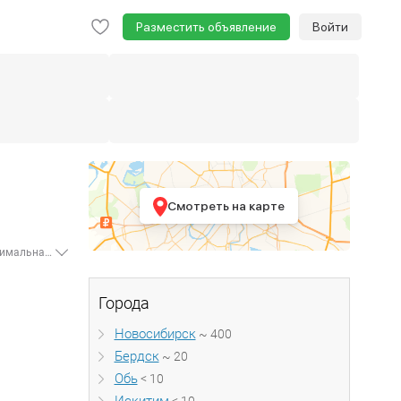
Разместить объявление
Войти
Смотреть на карте
На портале недвижимости Move.ru размещено - 479 объявлений о продаже комнат в Новосибирской области от собственников или агентов. Минимальная цена комнаты составляет 430 000 рублей. По данной стоимости доступна комната от 8 м². Если вы хотите купить комнату большего метража, воспользуйтесь поиском, задайте свои параметры: цена, этаж, район и многое другое и система подберет для вас наиболее подходящие варианты. Для того, чтобы купить комнату без посредников, выберите в форме поиска пункт "Частные". Портал недвижимости Move.ru - ресурс, вобравший в себя всю необходимую информацию о недвижимости. У нас вы можете не только купить комнату в Новосибирской области, но также узнать всю информацию о районе, доме, инфраструктуре, а также получить консультацию специалистов.
Города
Новосибирск
~ 400
Бердск
~ 20
Обь
< 10