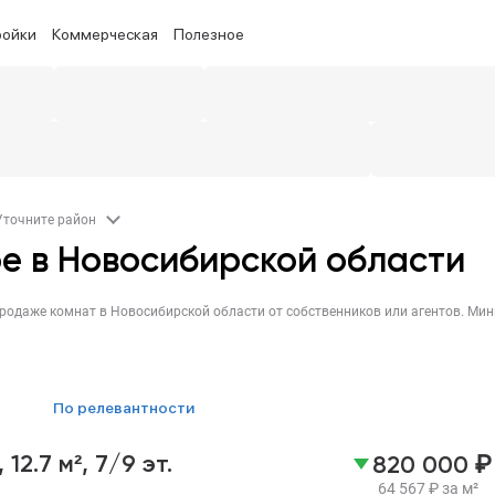
ройки
Коммерческая
Полезное
Уточните район
ре в Новосибирской области
по релевантности
₽
,
12.7 м²,
7/9 эт.
820 000
64 567
₽
за м²