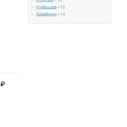
Искитим
< 10
Куйбышев
< 10
Барабинск
< 10
₽
0