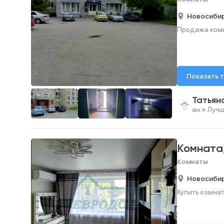
Новосиби
Продажа комна
Показать 
Татьян
ан.» Луч
Комната
Комнаты
Новосиби
Купить комнату