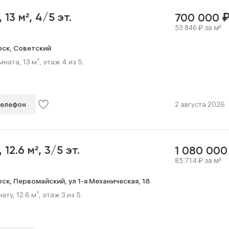
,
13 м²,
4/5 эт.
700 000
53 846
₽
за м²
рск,
Советский
ната, 13 м², этаж 4 из 5.
телефон
2 августа 2026
,
12.6 м²,
3/5 эт.
1 080 00
85 714
₽
за м²
рск,
Первомайский,
ул 1-я Механическая,
18
у, 12.6 м², этаж 3 из 5.