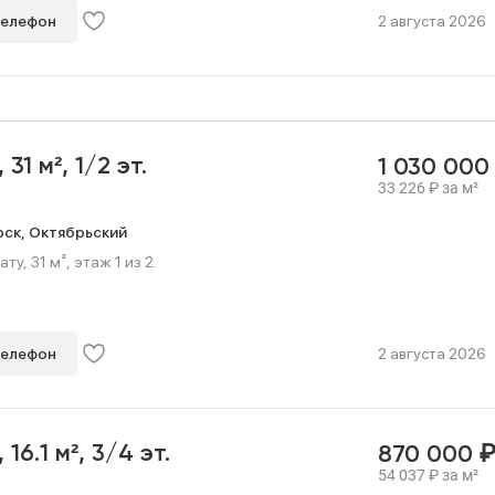
телефон
2 августа 2026
,
31 м²,
1/2 эт.
1 030 00
33 226
₽
за м²
рск,
Октябрьский
у, 31 м², этаж 1 из 2.
телефон
2 августа 2026
,
16.1 м²,
3/4 эт.
870 000
54 037
₽
за м²